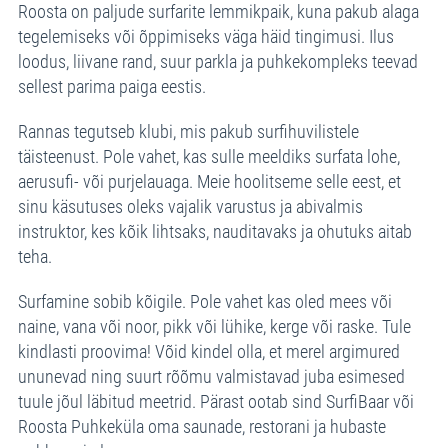
Roosta on paljude surfarite lemmikpaik, kuna pakub alaga
tegelemiseks või õppimiseks väga häid tingimusi. Ilus
loodus, liivane rand, suur parkla ja puhkekompleks teevad
sellest parima paiga eestis.
Rannas tegutseb klubi, mis pakub surfihuvilistele
täisteenust. Pole vahet, kas sulle meeldiks surfata lohe,
aerusufi- või purjelauaga. Meie hoolitseme selle eest, et
sinu käsutuses oleks vajalik varustus ja abivalmis
instruktor, kes kõik lihtsaks, nauditavaks ja ohutuks aitab
teha.
Surfamine sobib kõigile. Pole vahet kas oled mees või
naine, vana või noor, pikk või lühike, kerge või raske. Tule
kindlasti proovima! Võid kindel olla, et merel argimured
ununevad ning suurt rõõmu valmistavad juba esimesed
tuule jõul läbitud meetrid. Pärast ootab sind SurfiBaar või
Roosta Puhkeküla oma saunade, restorani ja hubaste