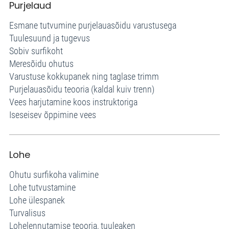
Purjelaud
Esmane tutvumine purjelauasõidu varustusega
Tuulesuund ja tugevus
Sobiv surfikoht
Meresõidu ohutus
Varustuse kokkupanek ning taglase trimm
Purjelauasõidu teooria (kaldal kuiv trenn)
Vees harjutamine koos instruktoriga
Iseseisev õppimine vees
Lohe
Ohutu surfikoha valimine
Lohe tutvustamine
Lohe ülespanek
Turvalisus
Lohelennutamise teooria, tuuleaken