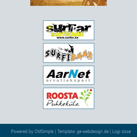
Powered by
CMSimple
| Template:
ge-webdesign.de
|
Logi sisse