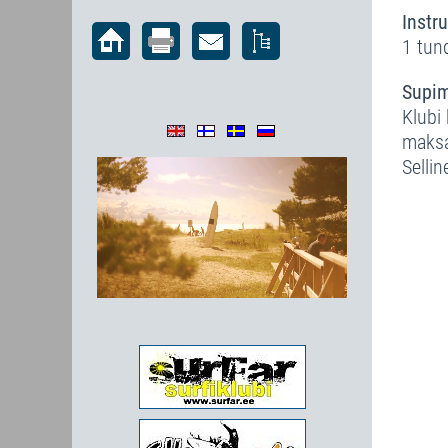
Instru
1 tun
Supi
Klubi
maksa
Sellin