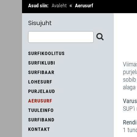
«
Asud siin:
Avaleht
Aerusurf
Sisujuht
SURFIKOOLITUS
SURFIKLUBI
Viima
purjel
SURFIBAAR
sobib
LOHESURF
alaga 
PURJELAUD
Varus
AERUSURF
SUP'i 
TUULEINFO
SURFIBAND
Rendi
KONTAKT
1 tun