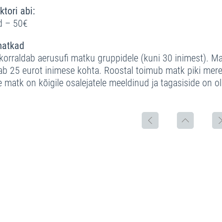
ktori abi:
d – 50€
matkad
 korraldab aerusufi matku gruppidele (kuni 30 inimest). Ma
b 25 eurot inimese kohta. Roostal toimub matk piki mereka
e matk on kõigile osalejatele meeldinud ja tagasiside on ol