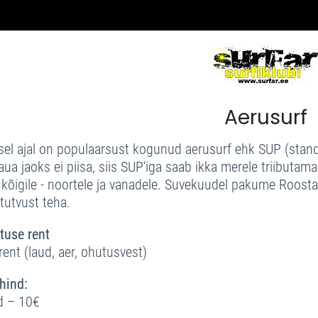
Aerusurf
sel ajal on populaarsust kogunud aerusurf ehk SUP (stand
aua jaoks ei piisa, siis SUP'iga saab ikka merele triibutama
 kõigile - noortele ja vanadele. Suvekuudel pakume Roosta
tutvust teha.
tuse rent
rent (laud, aer, ohutusvest)
hind:
d – 10€