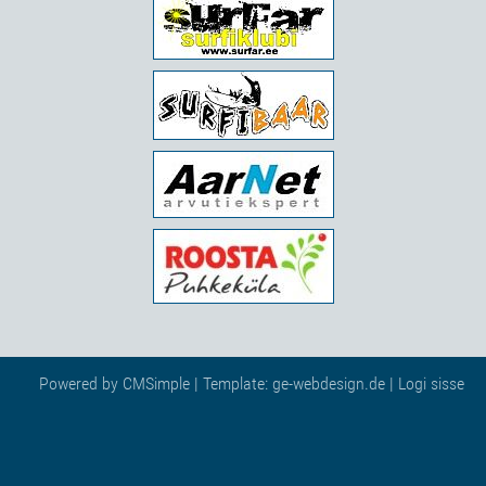
Powered by
CMSimple
| Template:
ge-webdesign.de
|
Logi sisse