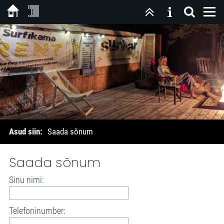
Asud siin:
Saada sõnum
Saada sõnum
Sinu nimi:
Telefoninumber: